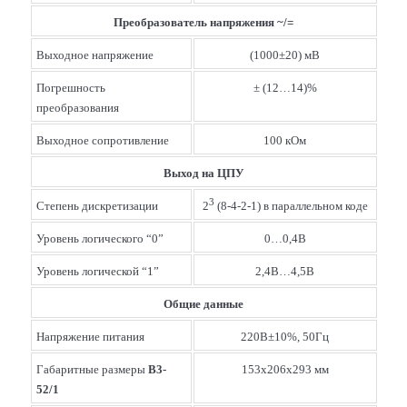
Преобразователь напряжения ~/=
Выходное напряжение
(1000±20) мВ
Погрешность
± (12…14)%
преобразования
Выходное сопротивление
100 кОм
Выход на ЦПУ
3
Степень дискретизации
2
(8-4-2-1) в параллельном коде
Уровень логического “0”
0…0,4В
Уровень логической “1”
2,4В…4,5В
Общие данные
Напряжение питания
220В±10%, 50Гц
Габаритные размеры
В3-
153x206x293 мм
52/1