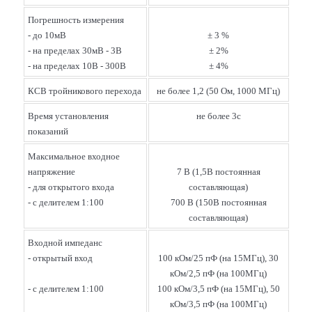
Погрешность измерения
- до 10мВ
± 3 %
- на пределах 30мВ - 3В
± 2%
- на пределах 10В - 300В
± 4%
КСВ тройникового перехода
не более 1,2 (50 Ом, 1000 МГц)
Время установления
не более 3с
показаний
Максимальное входное
напряжение
7 В (1,5В постоянная
- для открытого входа
составляющая)
- с делителем 1:100
700 В (150В постоянная
составляющая)
Входной импеданс
- открытый вход
100 кОм/25 пФ (на 15МГц), 30
кОм/2,5 пФ (на 100МГц)
- с делителем 1:100
100 кОм/3,5 пФ (на 15МГц), 50
кОм/3,5 пФ (на 100МГц)