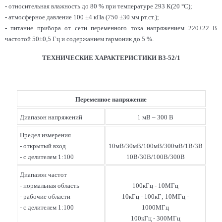
-
относительная влажность до 80 % при температуре 293 К(20 °С);
-
атмосферное давление 100 ±4 кПа (750 ±30 мм рт.ст.);
-
питание прибора от сети переменного тока напряжением 220±22 В
частотой 50±0,5 Гц и содержанием гармоник до 5 %.
ТЕХНИЧЕСКИЕ ХАРАКТЕРИСТИКИ В3-52/1
Переменное напряжение
Диапазон напряжений
1 мВ – 300 В
Предел измерения
- открытый вход
10мВ/30мВ/100мВ/300мВ/1В/3В
- с делителем 1:100
10В/30В/100В/300В
Диапазон частот
- нормальная область
100кГц - 10МГц
- рабочие области
10кГц - 100кГ; 10МГц -
- с делителем 1:100
1000МГц
100кГц - 300МГц