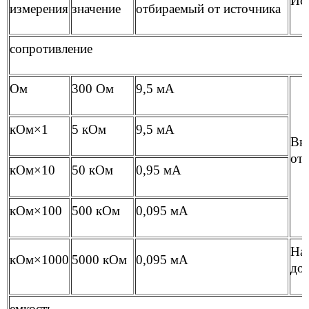
Ис
измерения
значение
отбираемый от источника
сопротивление
Ом
300 Ом
9,5 мА
кОм×1
5 кОм
9,5 мА
Вн
от 
кОм×10
50 кОм
0,95 мА
кОм×100
500 кОм
0,095 мА
На
кОм×1000
5000 кОм
0,095 мА
до 
емкость