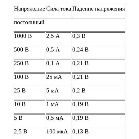
Напряжение
Сила тока
Падение напряжения
постоянный
1000 В
2,5 А
0,3 В
500 В
0,5 А
0,24 В
250 В
0,1 А
0,21 В
100 В
25 мА
0,21 В
25 В
5 мА
0,2 В
10 В
1 мА
0,19 В
5 В
0,5 мА
0,19 В
2,5 В
100 мкА
0,13 В